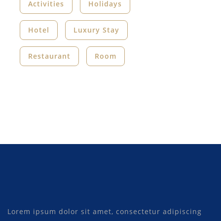
Activities
Holidays
Hotel
Luxury Stay
Restaurant
Room
Lorem ipsum dolor sit amet, consectetur adipiscing